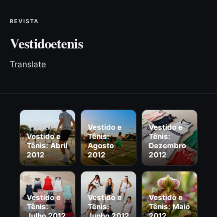
REVISTA
Vestidoetenis
Translate
Vestido e
Vestido e
Vestido e
Tênis:
Tênis:
Tênis: Abril
Agosto
Dezembro
2012
2012
2012
Vestido e
Vestido e
Vestido e
Tênis:
Tênis:
Tênis: Maio
Julho 2012
Junho 2012
2012