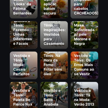
'Looks' da
aplicar
para
Fátima
batom
cabelos
Bernardes
escuro
CACHEADOS)
Vestido e
Vestido e
Vestido e
Tênis:
Tênis:
Tênis:
Make
Fazendo
Inspirações:
Sofisticada
Unhas
Vestidos
p/ pele
Diferentes
para
Morena e
e Fáceis
Casamento
Negra
Vestido e
Vestido e
Tênis: Na
Vestido e
Tênis:
Hora da
Tênis: Os
Moda:
Fome:
Erros Mais
Casais
Fritar sem
Comuns ao
Perfeitos
óleo
se Vestir
Vestido e
Vestido e
Vestido e
Vestido e
Tênis:
Tênis:
Tênis: Tá
Tênis:
Paleta Be
Salto
na Moda:
Papo de
Vestido e
Fierce Nyx
Anabela
Verão 2013
Mãe: Como
Tênis: